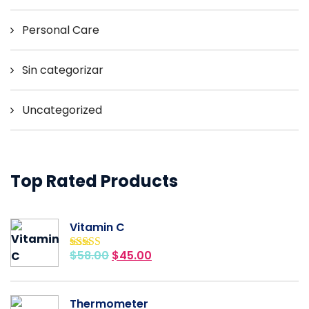
Personal Care
Sin categorizar
Uncategorized
Top Rated Products
Vitamin C
$
58.00
$
45.00
Valorado con
5.00
de 5
Thermometer